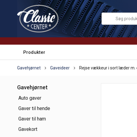
Produkter
Gavehjørnet
Gaveideer
Rejse vækkeur i sort læder m.
Gavehjørnet
Auto gaver
Gaver til hende
Gaver til ham
Gavekort