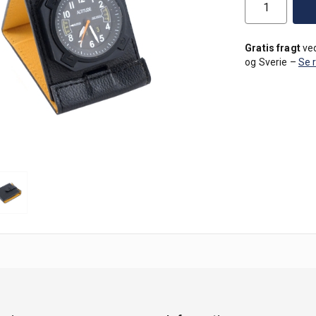
Gratis fragt
ved
og Sverie –
Se 