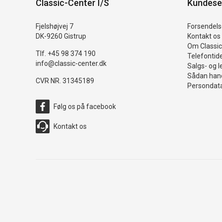
Classic-Center I/S
Kundese
Fjelshøjvej 7
Forsendelse
DK-9260 Gistrup
Kontakt os
Om Classic
Tlf. +45 98 374 190
Telefontid
info@classic-center.dk
Salgs- og l
Sådan hand
CVR NR. 31345189
Persondata
Følg os på facebook
Kontakt os