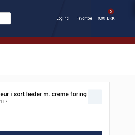
0
Log ind
Favoritter
0,00 DKK
eur i sort læder m. creme foring
117