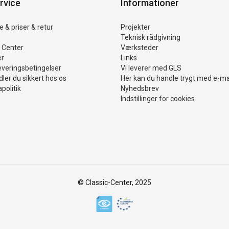
rvice
Informationer
 & priser & retur
Projekter
Teknisk rådgivning
 Center
Værksteder
er
Links
everingsbetingelser
Vi leverer med GLS
ler du sikkert hos os
Her kan du handle trygt med e-m
politik
Nyhedsbrev
Indstillinger for cookies
© Classic-Center, 2025