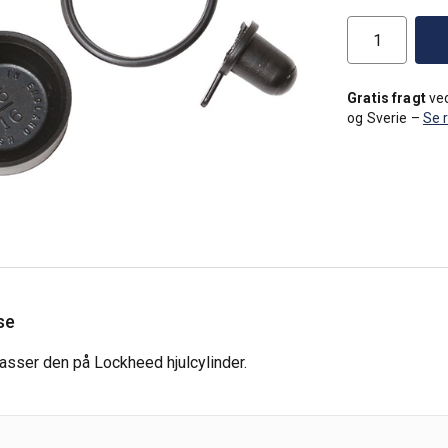
Gratis fragt
ved
og Sverie –
Se 
se
asser den på Lockheed hjulcylinder.