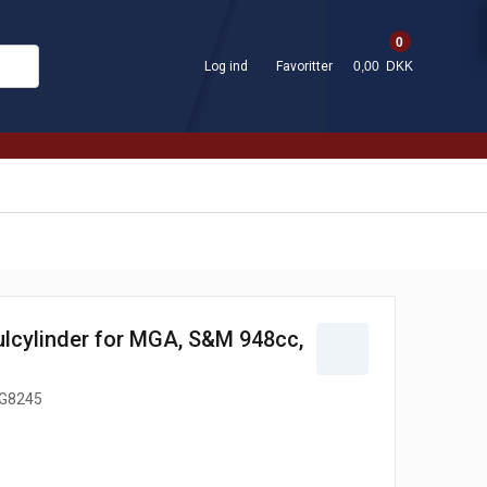
0
Log ind
Favoritter
0,00 DKK
ulcylinder for MGA, S&M 948cc,
G8245