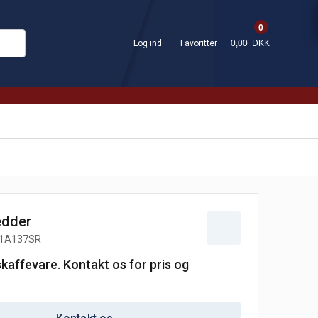
0
Log ind
Favoritter
0,00 DKK
edder
1A137SR
skaffevare. Kontakt os for pris og