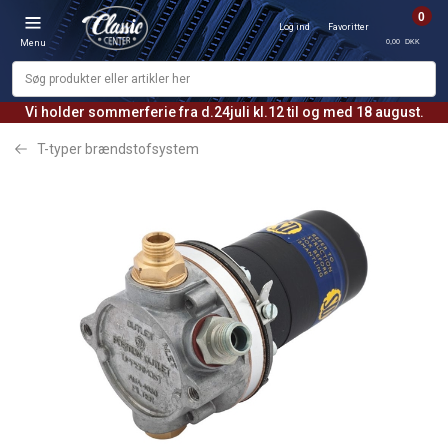
0
Log ind
Favoritter
0,00 DKK
Menu
Vi holder sommerferie fra d.24juli kl.12 til og med 18 august.
T-typer brændstofsystem