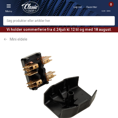
0
Log ind
Favoritter
0,00 DKK
Menu
Vi holder sommerferie fra d.24juli kl.12 til og med 18 august.
Mini eldele