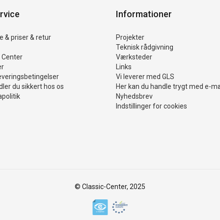
rvice
Informationer
 & priser & retur
Projekter
Teknisk rådgivning
 Center
Værksteder
er
Links
everingsbetingelser
Vi leverer med GLS
ler du sikkert hos os
Her kan du handle trygt med e-m
politik
Nyhedsbrev
Indstillinger for cookies
© Classic-Center, 2025