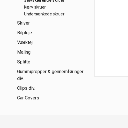
Selvskærende skruer
Kærv skruer
Undersænkede skruer
Skiver
Bilpleje
Værktøj
Maling
Splitte
Gummipropper & gennemføringer
div.
Clips div.
Car Covers