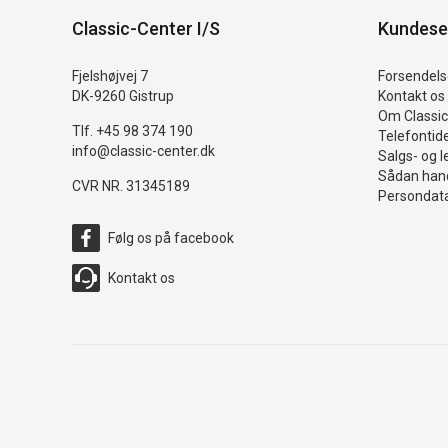
Classic-Center I/S
Kundese
Fjelshøjvej 7
Forsendelse
DK-9260 Gistrup
Kontakt os
Om Classic
Tlf. +45 98 374 190
Telefontid
info@classic-center.dk
Salgs- og l
Sådan hand
CVR NR. 31345189
Persondata
Følg os på facebook
Kontakt os