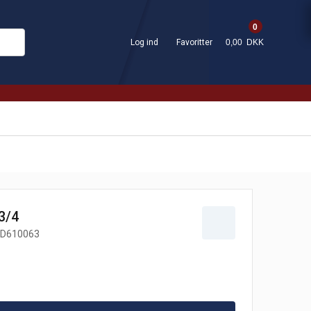
0
Log ind
Favoritter
0,00 DKK
3/4
D610063