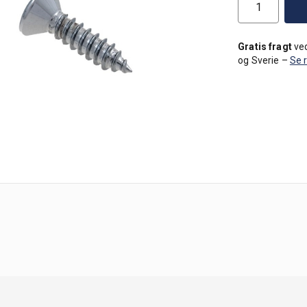
Gratis fragt
ved
og Sverie –
Se 