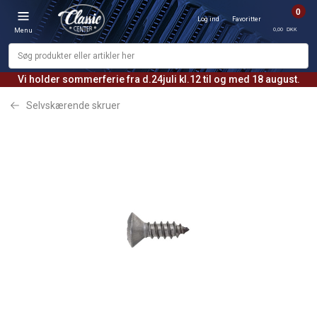
0
Log ind
Favoritter
0,00 DKK
Menu
Vi holder sommerferie fra d.24juli kl.12 til og med 18 august.
Selvskærende skruer