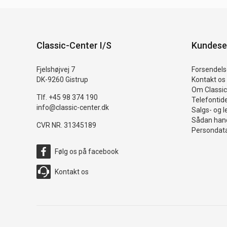
Classic-Center I/S
Kundese
Fjelshøjvej 7
Forsendelse
DK-9260 Gistrup
Kontakt os
Om Classic
Tlf. +45 98 374 190
Telefontid
info@classic-center.dk
Salgs- og l
Sådan hand
CVR NR. 31345189
Persondata
Følg os på facebook
Kontakt os