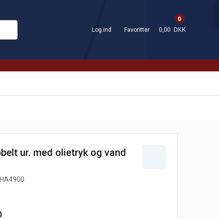
0
Log ind
Favoritter
0,00 DKK
belt ur. med olietryk og vand
HA4900
0