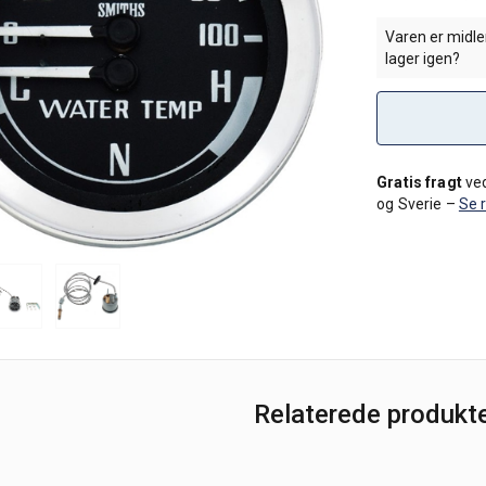
Varen er midler
lager igen?
Gratis fragt
ved
og Sverie –
Se 
Relaterede produkt