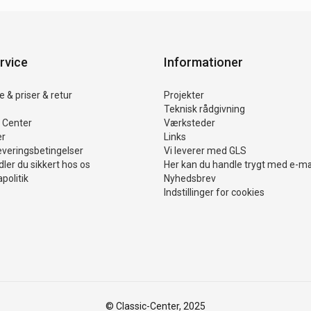
rvice
Informationer
 & priser & retur
Projekter
Teknisk rådgivning
 Center
Værksteder
er
Links
everingsbetingelser
Vi leverer med GLS
ler du sikkert hos os
Her kan du handle trygt med e-m
politik
Nyhedsbrev
Indstillinger for cookies
© Classic-Center, 2025