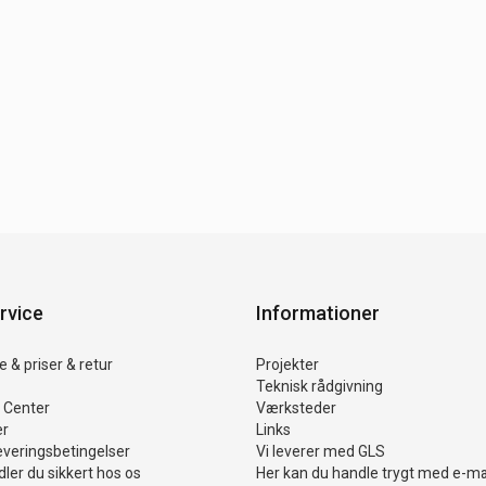
rvice
Informationer
 & priser & retur
Projekter
Teknisk rådgivning
 Center
Værksteder
er
Links
everingsbetingelser
Vi leverer med GLS
ler du sikkert hos os
Her kan du handle trygt med e-m