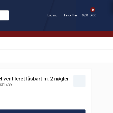
0
Log ind
Favoritter
0,00 DKK
ventileret låsbart m. 2 nøgler
KF1439