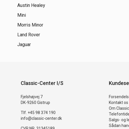
Austin Healey
Mini
Morris Minor
Land Rover
Jaguar
Classic-Center I/S
Kundese
Fjelshøjvej 7
Forsendelse
DK-9260 Gistrup
Kontakt os
Om Classic
Tlf. +45 98 374 190
Telefontid
info@classic-center.dk
Salgs- og l
Sådan hand
CVR NR. 31345189