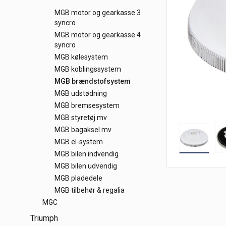
MGB motor og gearkasse 3
syncro
MGB motor og gearkasse 4
syncro
MGB kølesystem
MGB koblingssystem
MGB brændstofsystem
MGB udstødning
MGB bremsesystem
MGB styretøj mv
MGB bagaksel mv
MGB el-system
MGB bilen indvendig
MGB bilen udvendig
MGB pladedele
MGB tilbehør & regalia
MGC
Triumph