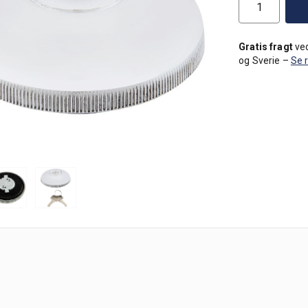
Gratis fragt
ved
og Sverie –
Se 