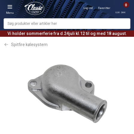
0
Log ind
Favoritter
0,00 DKK
Menu
Vi holder sommerferie fra d.24juli kl.12 til og med 18 august.
Spitfire kølesystem