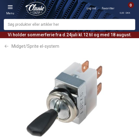
0
Log ind
Favoritter
0,00 DKK
Menu
Vi holder sommerferie fra d.24juli kl.12 til og med 18 august.
Midget/Sprite el-system