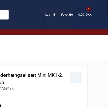
0
Log ind
Favoritter
0,00 DKK
dørhængsel sæt Mini MK1-2,
up
4A6818K
0