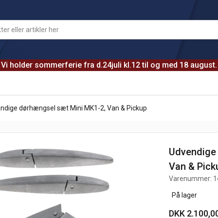
Vi holder sommerferie fra d.24juli kl.12 til og med 18 august.
ndige dørhængsel sæt Mini MK1-2, Van & Pickup
Udvendige 
Van & Pick
Varenummer:
1
På lager
DKK 2.100,0