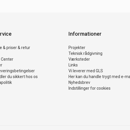
rvice
Informationer
 & priser & retur
Projekter
Teknisk rådgivning
 Center
Værksteder
er
Links
everingsbetingelser
Vi leverer med GLS
ler du sikkert hos os
Her kan du handle trygt med e-m
politik
Nyhedsbrev
Indstillinger for cookies