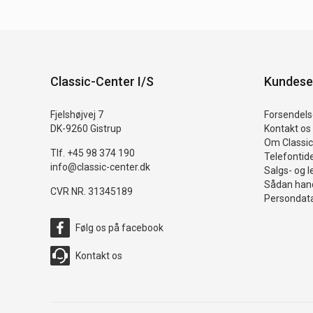
Classic-Center I/S
Kundese
Fjelshøjvej 7
Forsendelse
DK-9260 Gistrup
Kontakt os
Om Classic
Tlf. +45 98 374 190
Telefontid
info@classic-center.dk
Salgs- og l
Sådan hand
CVR NR. 31345189
Persondata
Følg os på facebook
Kontakt os