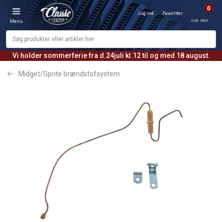
0
Log ind
Favoritter
0,00 DKK
Menu
Vi holder sommerferie fra d.24juli kl.12 til og med 18 august.
Midget/Sprite brændstofsystem