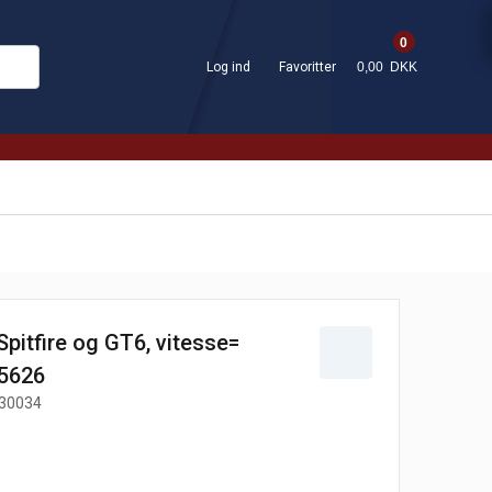
0
Log ind
Favoritter
0,00 DKK
pitfire og GT6, vitesse=
5626
30034