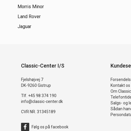
Morris Minor
Land Rover
Jaguar
Classic-Center I/S
Kundese
Fjelshøjvej 7
Forsendelse
DK-9260 Gistrup
Kontakt os
Om Classic
Tlf. +45 98 374 190
Telefontid
info@classic-center.dk
Salgs- og l
Sådan hand
CVR NR. 31345189
Persondata
Følg os på facebook