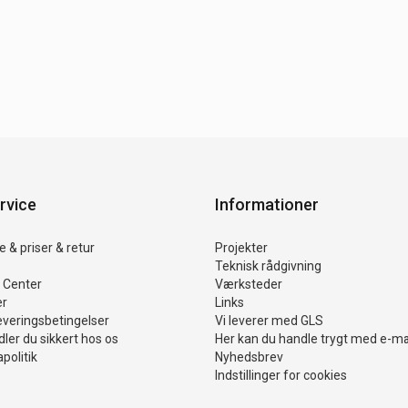
rvice
Informationer
 & priser & retur
Projekter
Teknisk rådgivning
 Center
Værksteder
er
Links
everingsbetingelser
Vi leverer med GLS
ler du sikkert hos os
Her kan du handle trygt med e-m
politik
Nyhedsbrev
Indstillinger for cookies