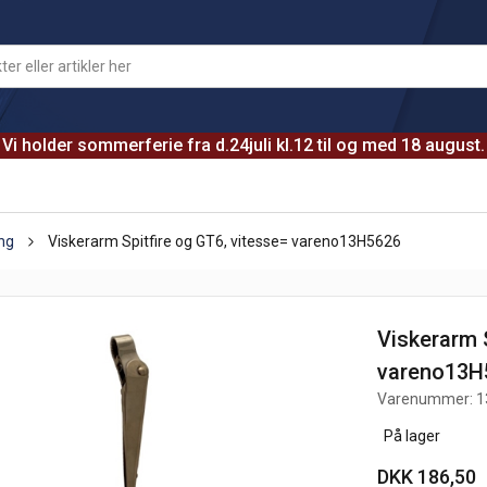
Vi holder sommerferie fra d.24juli kl.12 til og med 18 august.
ing
Viskerarm Spitfire og GT6, vitesse= vareno13H5626
Viskerarm S
vareno13H
Varenummer:
1
På lager
DKK 186,50