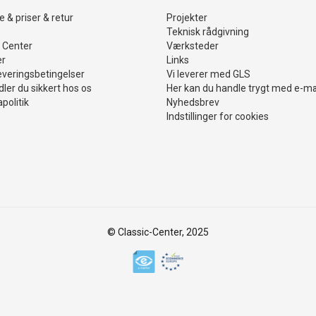
 & priser & retur
Projekter
Teknisk rådgivning
 Center
Værksteder
er
Links
everingsbetingelser
Vi leverer med GLS
ler du sikkert hos os
Her kan du handle trygt med e-m
politik
Nyhedsbrev
Indstillinger for cookies
© Classic-Center, 2025