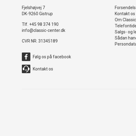
Fjelshøjvej 7
Forsendelse
DK-9260 Gistrup
Kontakt os
Om Classic
Tlf. +45 98 374 190
Telefontid
info@classic-center.dk
Salgs- og l
Sådan hand
CVR NR. 31345189
Persondata
Følg os på facebook
Kontakt os