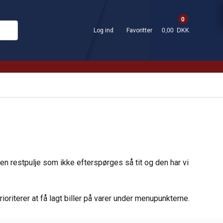
0
Log ind
Favoritter
0,00 DKK
en restpulje som ikke efterspørges så tit og den har vi
riterer at få lagt biller på varer under menupunkterne.