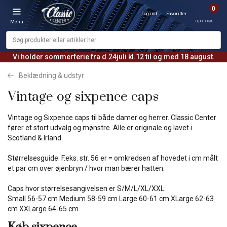
0
Log ind
Favoritter
0,00 DKK
Menu
Vi holder sommerferie fra d.24juli kl.12 til og med 18 august.
Beklædning & udstyr
Vintage og sixpence caps
Vintage og Sixpence caps til både damer og herrer. Classic Center
fører et stort udvalg og mønstre. Alle er originale og lavet i
Scotland & Irland.
Størrelsesguide: F.eks. str. 56 er = omkredsen af hovedet i cm målt
et par cm over øjenbryn / hvor man bærer hatten.
Caps hvor størrelsesangivelsen er S/M/L/XL/XXL:
Small 56-57 cm Medium 58-59 cm Large 60-61 cm XLarge 62-63
cm XXLarge 64-65 cm