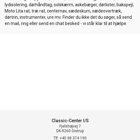
lydisolering, dørhåndtag, solskærm, askebæger, dørlister, bakspejl,
Moto Lita rat, træ rat, centernav, sædeskum, sædeovertræk,
dørtrin, instrumenter, ure mv. Finder du ikke det du søger, så send
en mail, ring eller send en chat besked - vi står klar til at hjælpe.
Classic-Center I/S
Fjelshøjvej 7
DK-9260 Gistrup
Tlf. +45 98 374 190