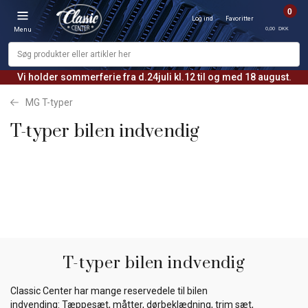
0
Log ind
Favoritter
0,00 DKK
Menu
Vi holder sommerferie fra d.24juli kl.12 til og med 18 august.
MG T-typer
T-typer bilen indvendig
T-typer bilen indvendig
Classic Center har mange reservedele til bilen
indvending: Tæppesæt, måtter, dørbeklædning, trim sæt,