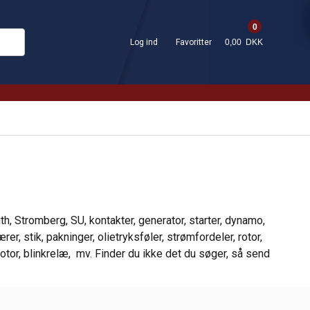
0
Log ind
Favoritter
0,00 DKK
th, Stromberg, SU, kontakter, generator, starter, dynamo,
er, stik, pakninger, olietryksføler, strømfordeler, rotor,
tor, blinkrelæ, mv. Finder du ikke det du søger, så send