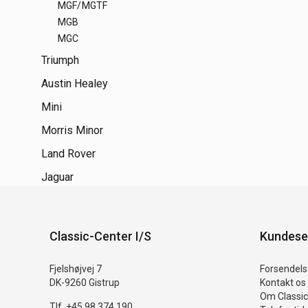
MGF/MGTF
MGB
MGC
Triumph
Austin Healey
Mini
Morris Minor
Land Rover
Jaguar
Classic-Center I/S
Kundese
Fjelshøjvej 7
Forsendelse
DK-9260 Gistrup
Kontakt os
Om Classic
Tlf. +45 98 374 190