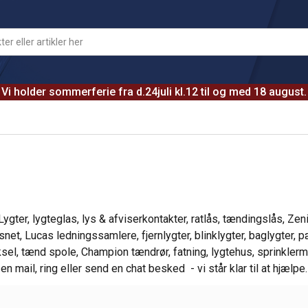
Vi holder sommerferie fra d.24juli kl.12 til og med 18 august.
gter, lygteglas, lys & afviserkontakter, ratlås, tændingslås, Zeni
net, Lucas ledningssamlere, fjernlygter, blinklygter, baglygter, pær
sel, tænd spole, Champion tændrør, fatning, lygtehus, sprinklermo
en mail, ring eller send en chat besked - vi står klar til at hjælpe.