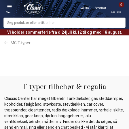
0
Log ind
Favoritter
0,00 DKK
Menu
Vi holder sommerferie fra d.24juli kl.12 til og med 18 august.
MG T-typer
T-typer tilbehør & regalia
Classic Center har meget tilbehør: Tankdæksler, gas støddæmper,
kopholder, fælgbånd, støvkoste, støvdækken, car cover,
træspænder, cigartænder, radio dækplade, hammer, rørhale, skilte,
stænkklap, gear knop, dørtrin, bagagebærer, alu
ventildæksel, børste, måtter mv. Finder du ikke det du søger, så
send en mail, ring eller send en chat besked - vi står klar til at