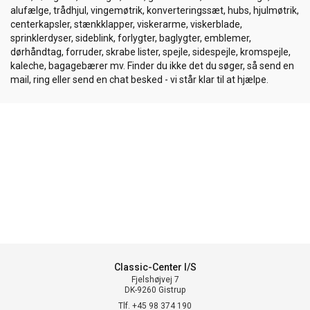
alufælge, trådhjul, vingemøtrik, konverteringssæt, hubs, hjulmøtrik,
centerkapsler, stænkklapper, viskerarme, viskerblade,
sprinklerdyser, sideblink, forlygter, baglygter, emblemer,
dørhåndtag, forruder, skrabe lister, spejle, sidespejle, kromspejle,
kaleche, bagagebærer mv. Finder du ikke det du søger, så send en
mail, ring eller send en chat besked - vi står klar til at hjælpe.
Classic-Center I/S
Fjelshøjvej 7
DK-9260 Gistrup
Tlf. +45 98 374 190