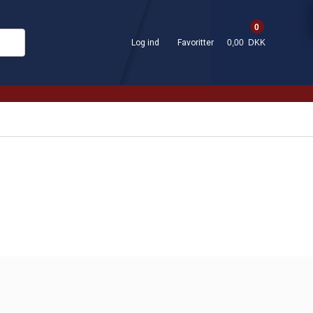
0
Log ind
Favoritter
0,00 DKK