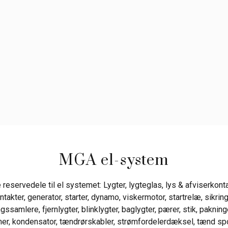
MGA el-system
reservedele til el systemet: Lygter, lygteglas, lys & afviserkonta
takter, generator, starter, dynamo, viskermotor, startrelæ, sikrin
ssamlere, fjernlygter, blinklygter, baglygter, pærer, stik, pakninge
tiner, kondensator, tændrørskabler, strømfordelerdæksel, tænd s