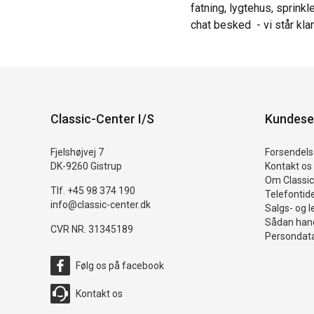
fatning, lygtehus, sprinkl
chat besked - vi står klar 
Classic-Center I/S
Kundese
Fjelshøjvej 7
Forsendelse
DK-9260 Gistrup
Kontakt os
Om Classic
Tlf. +45 98 374 190
Telefontid
info@classic-center.dk
Salgs- og l
Sådan hand
CVR NR. 31345189
Persondata
Følg os på facebook
Kontakt os