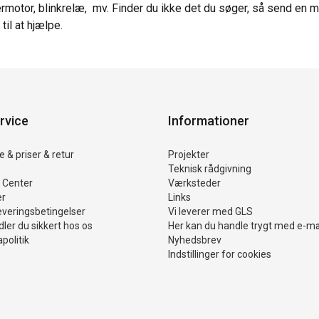
ermotor, blinkrelæ, mv. Finder du ikke det du søger, så send en ma
til at hjælpe.
rvice
Informationer
 & priser & retur
Projekter
Teknisk rådgivning
 Center
Værksteder
er
Links
everingsbetingelser
Vi leverer med GLS
ler du sikkert hos os
Her kan du handle trygt med e-m
politik
Nyhedsbrev
Indstillinger for cookies