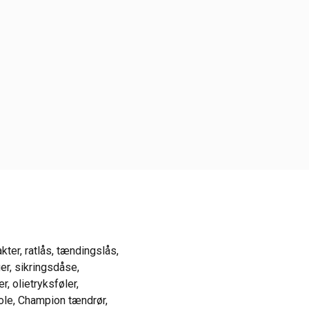
kter, ratlås, tændingslås,
ger, sikringsdåse,
r, olietryksføler,
pole, Champion tændrør,