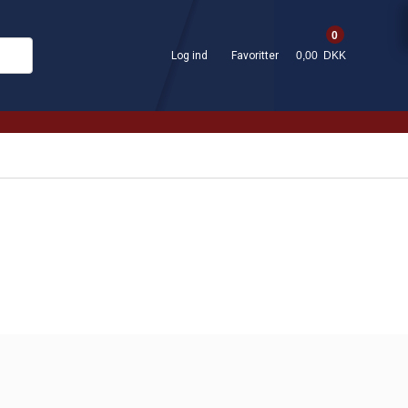
0
Log ind
Favoritter
0,00 DKK