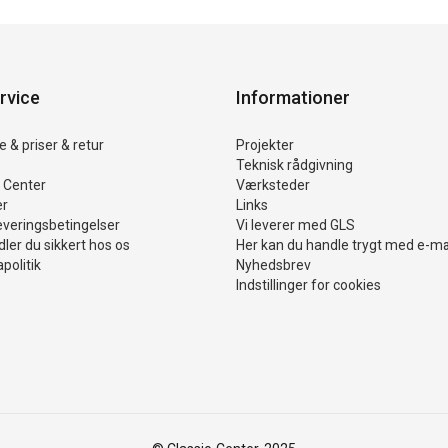
rvice
Informationer
 & priser & retur
Projekter
Teknisk rådgivning
 Center
Værksteder
er
Links
everingsbetingelser
Vi leverer med GLS
ler du sikkert hos os
Her kan du handle trygt med e-m
politik
Nyhedsbrev
Indstillinger for cookies