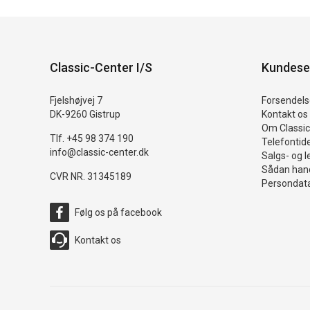
Classic-Center I/S
Kundese
Fjelshøjvej 7
Forsendelse
DK-9260 Gistrup
Kontakt os
Om Classic
Tlf. +45 98 374 190
Telefontid
info@classic-center.dk
Salgs- og l
Sådan hand
CVR NR. 31345189
Persondata
Følg os på facebook
Kontakt os