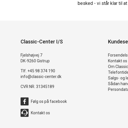
besked - vi står klar til 
Classic-Center I/S
Kundese
Fjelshøjvej 7
Forsendelse
DK-9260 Gistrup
Kontakt os
Om Classic
Tlf. +45 98 374 190
Telefontid
info@classic-center.dk
Salgs- og l
Sådan hand
CVR NR. 31345189
Persondata
Følg os på facebook
Kontakt os