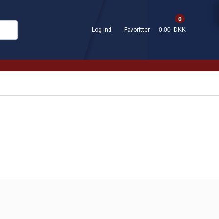
0
Log ind
Favoritter
0,00 DKK