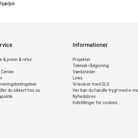
at hjælpe.
rvice
Informationer
 & priser & retur
Projekter
Teknisk rådgivning
 Center
Værksteder
er
Links
everingsbetingelser
Vi leverer med GLS
ler du sikkert hos os
Her kan du handle trygt med e-m
politik
Nyhedsbrev
Indstillinger for cookies