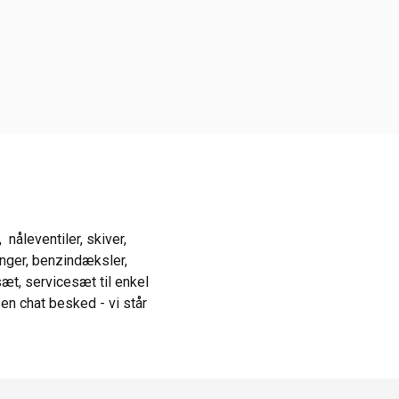
åleventiler, skiver,
anger, benzindæksler,
sæt, servicesæt til enkel
 en chat besked - vi står