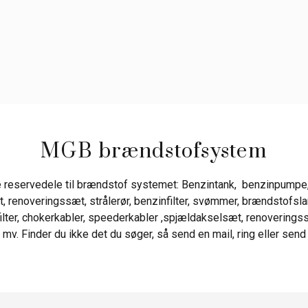
MGB brændstofsystem
 reservedele til brændstof systemet: Benzintank, benzinpumpe, n
, renoveringssæt, strålerør, benzinfilter, svømmer, brændstofsl
N filter, chokerkabler, speederkabler ,spjældakselsæt, renoverings
 mv. Finder du ikke det du søger, så send en mail, ring eller send