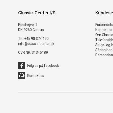
Classic-Center I/S
Kundese
Fjelshøjvej 7
Forsendelse
DK-9260 Gistrup
Kontakt os
Om Classic
Tlf. +45 98 374 190
Telefontid
info@classic-center.dk
Salgs- og l
Sådan hand
CVR NR. 31345189
Persondata
Følg os på facebook
Kontakt os