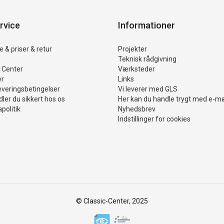
rvice
Informationer
 & priser & retur
Projekter
Teknisk rådgivning
 Center
Værksteder
er
Links
everingsbetingelser
Vi leverer med GLS
ler du sikkert hos os
Her kan du handle trygt med e-m
politik
Nyhedsbrev
Indstillinger for cookies
© Classic-Center, 2025