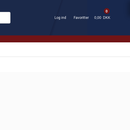
0
Log ind
Favoritter
0,00 DKK