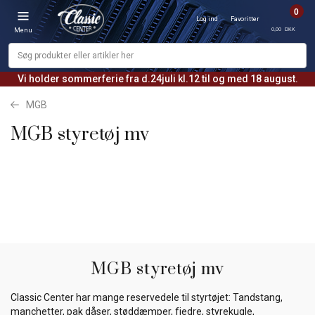
0
Log ind
Favoritter
0,00 DKK
Menu
Vi holder sommerferie fra d.24juli kl.12 til og med 18 august.
MGB
MGB styretøj mv
MGB styretøj mv
Classic Center har mange reservedele til styrtøjet: Tandstang,
manchetter, pak dåser, støddæmper, fjedre, styrekugle,