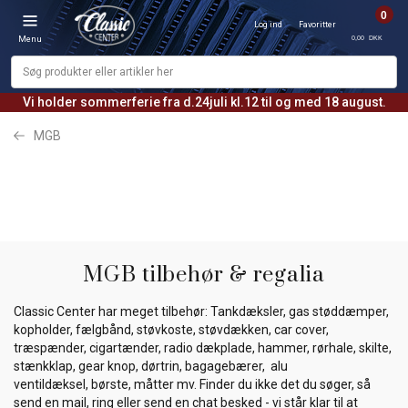
0
Log ind
Favoritter
0,00 DKK
Menu
Vi holder sommerferie fra d.24juli kl.12 til og med 18 august.
MGB
MGB tilbehør & regalia
Classic Center har meget tilbehør: Tankdæksler, gas støddæmper,
kopholder, fælgbånd, støvkoste, støvdækken, car cover,
træspænder, cigartænder, radio dækplade, hammer, rørhale, skilte,
stænkklap, gear knop, dørtrin, bagagebærer, alu
ventildæksel, børste, måtter mv. Finder du ikke det du søger, så
send en mail, ring eller send en chat besked - vi står klar til at