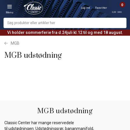
0
Log ind
Favoritter
0,00 DKK
Menu
Vi holder sommerferie fra d.24juli kl.12 til og med 18 august.
MGB
MGB udstødning
MGB udstødning
Classic Center har mange reservedele
til udstødningen: Udstødningsrør, bananmanifold,