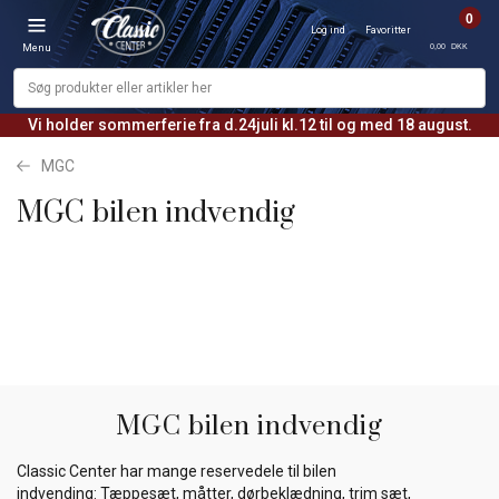
0
Log ind
Favoritter
0,00 DKK
Menu
Vi holder sommerferie fra d.24juli kl.12 til og med 18 august.
MGC
MGC bilen indvendig
MGC bilen indvendig
Classic Center har mange reservedele til bilen
indvending: Tæppesæt, måtter, dørbeklædning, trim sæt,