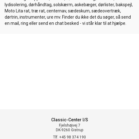
lydisolering, dørhåndtag, solskærm, askebæger, dørlister, bakspejl,
Moto Lita rat, træ rat, centernav, sædeskum, sædeovertræk,
dørtrin, instrumenter, ure mv. Finder du ikke det du søger, så send
en mail, ring eller send en chat besked - vi står klar til at hjælpe.
Classic-Center I/S
Fjelshøjvej 7
DK-9260 Gistrup
Tlf. +45 98 374 190