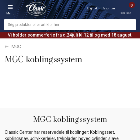
0
Log ind
Favoritter
0,00 DKK
Menu
Vi holder sommerferie fra d.24juli kl.12 til og med 18 august.
MGC
MGC koblingssystem
MGC koblingssystem
Classic Center har reservedele til koblinger: Koblingssæt,
koblingsnav, udrykkerlejer, trykplader, hoved cylinder, slave