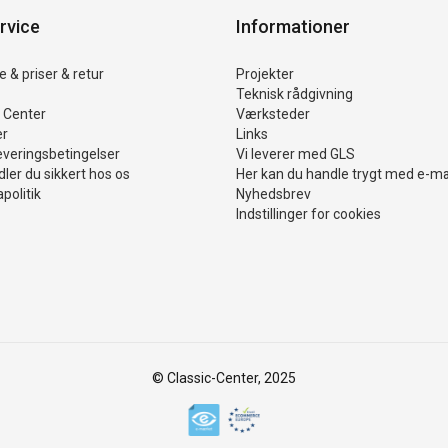
rvice
Informationer
 & priser & retur
Projekter
Teknisk rådgivning
 Center
Værksteder
er
Links
everingsbetingelser
Vi leverer med GLS
ler du sikkert hos os
Her kan du handle trygt med e-m
politik
Nyhedsbrev
Indstillinger for cookies
© Classic-Center, 2025