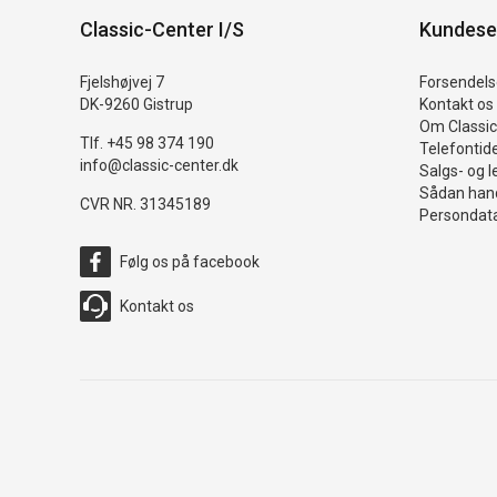
Classic-Center I/S
Kundese
Fjelshøjvej 7
Forsendelse
DK-9260 Gistrup
Kontakt os
Om Classic
Tlf. +45 98 374 190
Telefontid
info@classic-center.dk
Salgs- og l
Sådan hand
CVR NR. 31345189
Persondata
Følg os på facebook
Kontakt os