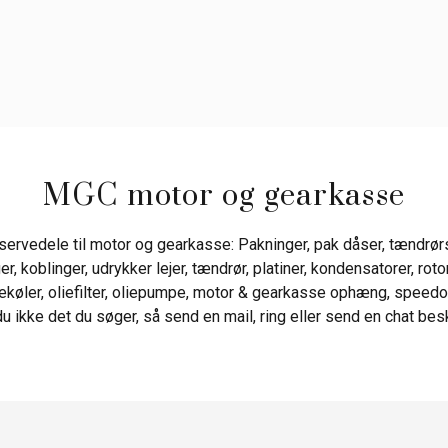
MGC motor og gearkasse
eservedele til motor og gearkasse: Pakninger, pak dåser, tændrørs
 koblinger, udrykker lejer, tændrør, platiner, kondensatorer, rotor
ekøler, oliefilter, oliepumpe, motor & gearkasse ophæng, speed
u ikke det du søger, så send en mail, ring eller send en chat besked