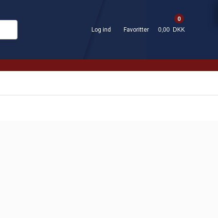
0
Log ind
Favoritter
0,00 DKK