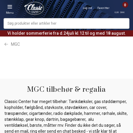
0
Log ind
Favoritter
0,00 DKK
Menu
Vi holder sommerferie fra d.24juli kl.12 til og med 18 august.
MGC
MGC tilbehør & regalia
Classic Center har meget tilbehør: Tankdæksler, gas støddæmper,
kopholder, fælgbånd, støvkoste, støvdækken, car cover,
træspænder, cigartænder, radio dækplade, hammer, rørhale, skilte,
stænkklap, gear knop, dørtrin, bagagebærer, alu
ventildæksel, børste, måtter mv. Finder du ikke det du søger, så
send en mail, ring eller send en chat besked - vi står klar til at