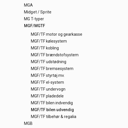
MGA
Midget / Sprite
MG T-typer
MGF/MGTF
MGF/TF motor og gearkasse
MGF/TF kølesystem
MGF/TF kobling
MGF/TF brændstofsystem
MGF/TF udstødning
MGF/TF bremsesystem
MGF/TF styrtøj mv.
MGF/TF el-system
MGF/TF undervogn
MGF/TF pladedele
MGF/TF bilen indvendig
MGF/TF bilen udvendig
MGF/TF tilbehør & regalia
MGB