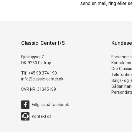
send en mail, ring eller s
Classic-Center I/S
Kundese
Fjelshøjvej 7
Forsendelse
DK-9260 Gistrup
Kontakt os
Om Classic
Tlf. +45 98 374 190
Telefontid
info@classic-center.dk
Salgs- og l
Sådan hand
CVR NR. 31345189
Persondata
Følg os på facebook
Kontakt os