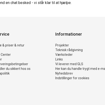
end en chat besked - vi står klar til at hjælpe.
rvice
Informationer
 & priser & retur
Projekter
Teknisk rådgivning
 Center
Værksteder
er
Links
everingsbetingelser
Vi leverer med GLS
ler du sikkert hos os
Her kan du handle trygt med e-m
politik
Nyhedsbrev
Indstillinger for cookies