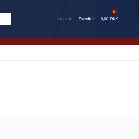
0
Log ind
Favoritter
0,00 DKK