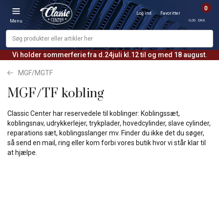
0
Log ind
Favoritter
0,00 DKK
Menu
Vi holder sommerferie fra d.24juli kl.12 til og med 18 august.
MGF/MGTF
MGF/TF kobling
Classic Center har reservedele til koblinger: Koblingssæt,
koblingsnav, udrykkerlejer, trykplader, hovedcylinder, slave cylinder,
reparations sæt, koblingsslanger mv. Finder du ikke det du søger,
så send en mail, ring eller kom forbi vores butik hvor vi står klar til
at hjælpe.