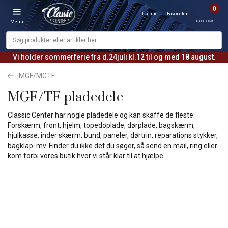
0
Log ind
Favoritter
0,00 DKK
Menu
Vi holder sommerferie fra d.24juli kl.12 til og med 18 august.
MGF/MGTF
MGF/TF pladedele
Classic Center har nogle pladedele og kan skaffe de fleste:
Forskærm, front, hjelm, topedoplade, dørplade, bagskærm,
hjulkasse, inder skærm, bund, paneler, dørtrin, reparations stykker,
bagklap mv. Finder du ikke det du søger, så send en mail, ring eller
kom forbi vores butik hvor vi står klar til at hjælpe.