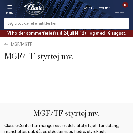
0
Log ind
Favoritter
0,00 DKK
Menu
Vi holder sommerferie fra d.24juli kl.12 til og med 18 august.
MGF/MGTF
MGF/TF styrtøj mv.
MGF/TF styrtøj mv.
Classic Center har mange reservedele til styrtøjet: Tandstang,
manchetter, pak dåser, støddæmper, fjedre, styrekugle,