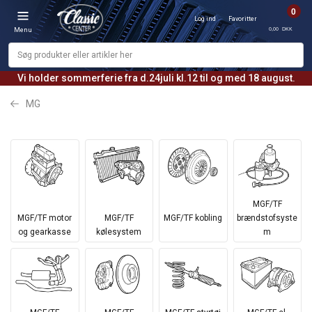
0
Log ind
Favoritter
0,00 DKK
Menu
Vi holder sommerferie fra d.24juli kl.12 til og med 18 august.
MG
MGF/TF
MGF/TF motor
MGF/TF
MGF/TF kobling
brændstofsyste
og gearkasse
kølesystem
m