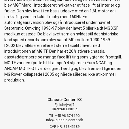
blev MGF Mark II introduceret hvilket var et face lift af interiør og
fælge. Den blev lavet i en basis udgave med en 1,6L motor og i
en kraftig version kaldt Trophy med 160Hk. En
automatgearsversion blev også introduceret under navnet
Steptronic. Omkring 1996-97 blev der lavet 5 biler kaldt MG XSF
med kun et sæde. De blev lavet som en hyldet stil det historiske
land speed records som blev sat af MG mellem 1930-1959.
I 2002 blev afløseren eller et større facelift lavet med
introduktionen af MG TF. Den har et 20% stivere chassis,
gasstøddæmpere og mange face lift ting som lygter og frontgrill.
MG TF var den første bil til at opnå 4 stjerner i Euro NCAP og
ANCAP. MG TF GT var designet færdig og blev fremvist lige inden
MG Rover kollapsede i 2005 og nåede således ikke at komme i
produktion.
Classic-Center I/S
Fjelshøjvej 7
DK-9260 Gistrup
Tlf. +45 98 374 190
info@classic-center.dk
CVR NR. 31345189