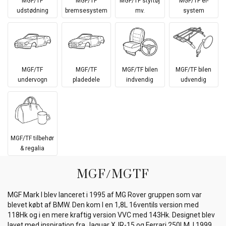
MGF/TF
MGF/TF
MGF/TF styrtøj
MGF/TF el-
udstødning
bremsesystem
mv.
system
MGF/TF
MGF/TF
MGF/TF bilen
MGF/TF bilen
undervogn
pladedele
indvendig
udvendig
MGF/TF tilbehør
& regalia
MGF/MGTF
MGF Mark I blev lanceret i 1995 af MG Rover gruppen som var
blevet købt af BMW. Den kom I en 1,8L 16ventils version med
118Hk og i en mere kraftig version VVC med 143Hk. Designet blev
lavet med inspiration fra Jaguar XJR-15 og Ferrari 250LM. I 1999