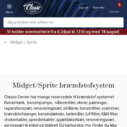
0
Log ind
Favoritter
0,00 DKK
Menu
Vi holder sommerferie fra d.24juli kl.12 til og med 18 august.
Midget / Sprite
Midget/Sprite brændstofsystem
Classic Center har mange reservedele til brændstof systemet:
Benzintank, benzinpumpe, nåleventiler, skiver, pakninger,
reparationssæt, renoveringssæt, strålerør, benzinfilter, svømmer,
brændstofslanger, benzindæksler, tankmåler, luftfilter, K&N filter,
chokerkabler, speederkabler ,spjældakselsæt, renoveringssæt,
servicesæt til enkel og dobbelt SU karburator, mv. Finder du ikke