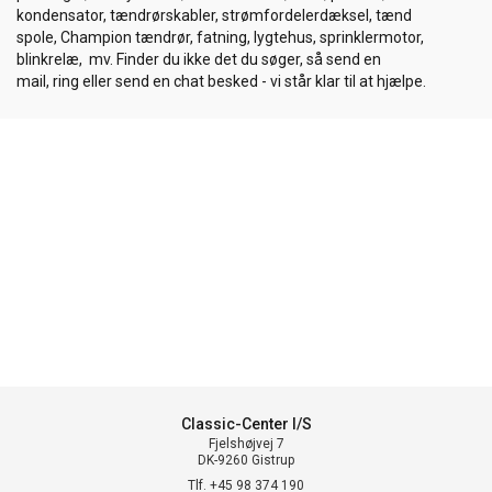
kondensator, tændrørskabler, strømfordelerdæksel, tænd
spole, Champion tændrør, fatning, lygtehus, sprinklermotor,
blinkrelæ, mv. Finder du ikke det du søger, så send en
mail, ring eller send en chat besked - vi står klar til at hjælpe.
Classic-Center I/S
Fjelshøjvej 7
DK-9260 Gistrup
Tlf. +45 98 374 190