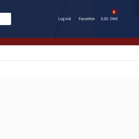
0
Log ind
Favoritter
0,00 DKK