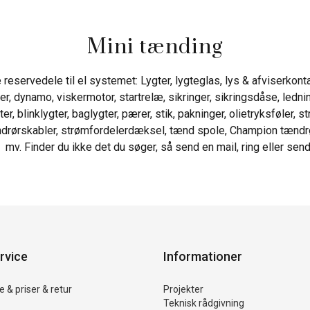
Mini tænding
reservedele til el systemet: Lygter, lygteglas, lys & afviserkonta
ter, dynamo, viskermotor, startrelæ, sikringer, sikringsdåse, ledn
r, blinklygter, baglygter, pærer, stik, pakninger, olietryksføler, st
ndrørskabler, strømfordelerdæksel, tænd spole, Champion tændrør
, mv. Finder du ikke det du søger, så send en mail, ring eller send
rvice
Informationer
 & priser & retur
Projekter
Teknisk rådgivning