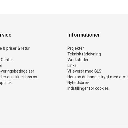
rvice
Informationer
 & priser & retur
Projekter
Teknisk rådgivning
 Center
Værksteder
er
Links
everingsbetingelser
Vi leverer med GLS
ler du sikkert hos os
Her kan du handle trygt med e-m
politik
Nyhedsbrev
Indstillinger for cookies