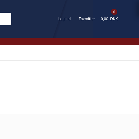
0
Log ind
Favoritter
0,00 DKK