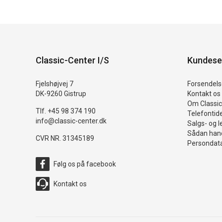
Classic-Center I/S
Kundese
Fjelshøjvej 7
Forsendelse
DK-9260 Gistrup
Kontakt os
Om Classic
Tlf. +45 98 374 190
Telefontid
info@classic-center.dk
Salgs- og l
Sådan hand
CVR NR. 31345189
Persondata
Følg os på facebook
Kontakt os