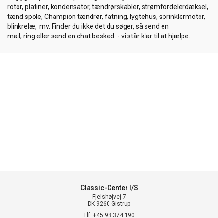
rotor, platiner, kondensator, tændrørskabler, strømfordelerdæksel,
tænd spole, Champion tændrør, fatning, lygtehus, sprinklermotor,
blinkrelæ, mv. Finder du ikke det du søger, så send en
mail, ring eller send en chat besked - vi står klar til at hjælpe.
Classic-Center I/S
Fjelshøjvej 7
DK-9260 Gistrup
Tlf. +45 98 374 190