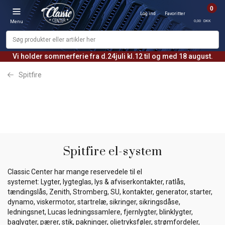
0
Log ind
Favoritter
0,00 DKK
Menu
Vi holder sommerferie fra d.24juli kl.12 til og med 18 august.
Spitfire
Spitfire el-system
Classic Center har mange reservedele til el
systemet: Lygter, lygteglas, lys & afviserkontakter, ratlås,
tændingslås, Zenith, Stromberg, SU, kontakter, generator, starter,
dynamo, viskermotor, startrelæ, sikringer, sikringsdåse,
ledningsnet, Lucas ledningssamlere, fjernlygter, blinklygter,
baglygter, pærer, stik, pakninger, olietryksføler, strømfordeler,