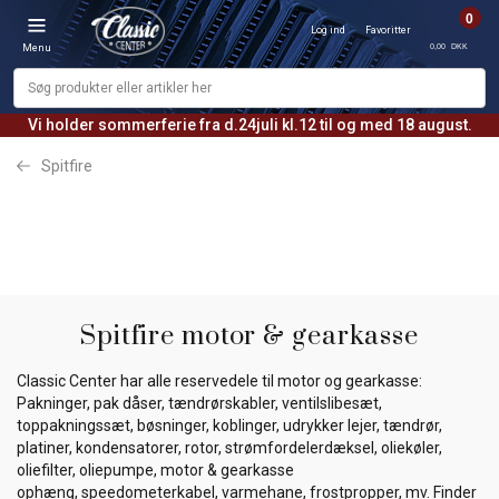
0
Log ind
Favoritter
0,00 DKK
Menu
Vi holder sommerferie fra d.24juli kl.12 til og med 18 august.
Spitfire
Spitfire motor & gearkasse
Classic Center har alle reservedele til motor og gearkasse:
Pakninger, pak dåser, tændrørskabler, ventilslibesæt,
toppakningssæt, bøsninger, koblinger, udrykker lejer, tændrør,
platiner, kondensatorer, rotor, strømfordelerdæksel, oliekøler,
oliefilter, oliepumpe, motor & gearkasse
ophæng, speedometerkabel, varmehane, frostpropper, mv. Finder