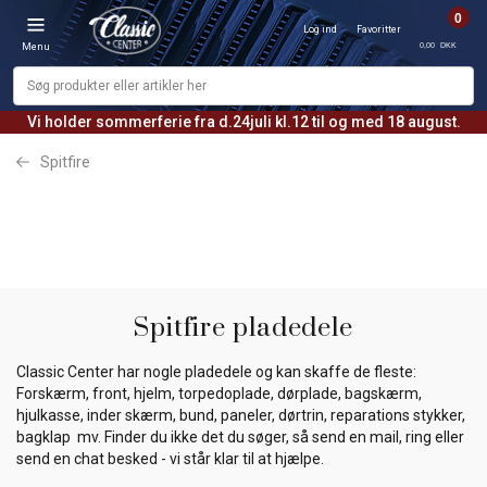
0
Log ind
Favoritter
0,00 DKK
Menu
Vi holder sommerferie fra d.24juli kl.12 til og med 18 august.
Spitfire
Spitfire pladedele
Classic Center har nogle pladedele og kan skaffe de fleste:
Forskærm, front, hjelm, torpedoplade, dørplade, bagskærm,
hjulkasse, inder skærm, bund, paneler, dørtrin, reparations stykker,
bagklap mv. Finder du ikke det du søger, så send en mail, ring eller
send en chat besked - vi står klar til at hjælpe.