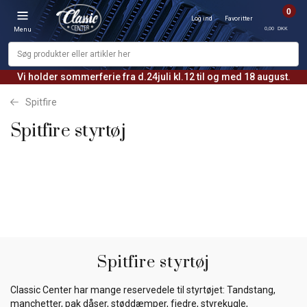
0
Log ind
Favoritter
0,00 DKK
Menu
Vi holder sommerferie fra d.24juli kl.12 til og med 18 august.
Spitfire
Spitfire styrtøj
Spitfire styrtøj
Classic Center har mange reservedele til styrtøjet: Tandstang,
manchetter, pak dåser, støddæmper, fjedre, styrekugle,