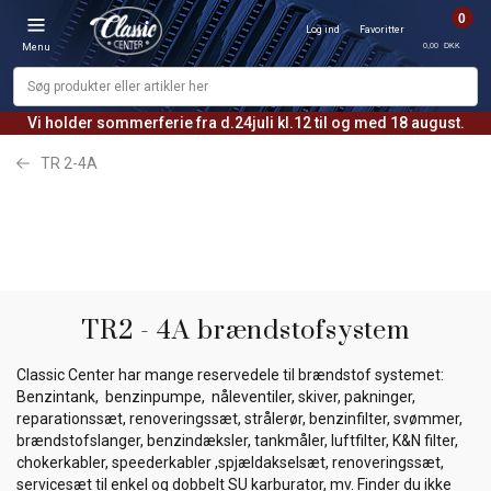
0
Log ind
Favoritter
0,00 DKK
Menu
Vi holder sommerferie fra d.24juli kl.12 til og med 18 august.
TR 2-4A
TR2 - 4A brændstofsystem
Classic Center har mange reservedele til brændstof systemet:
Benzintank, benzinpumpe, nåleventiler, skiver, pakninger,
reparationssæt, renoveringssæt, strålerør, benzinfilter, svømmer,
brændstofslanger, benzindæksler, tankmåler, luftfilter, K&N filter,
chokerkabler, speederkabler ,spjældakselsæt, renoveringssæt,
servicesæt til enkel og dobbelt SU karburator, mv. Finder du ikke