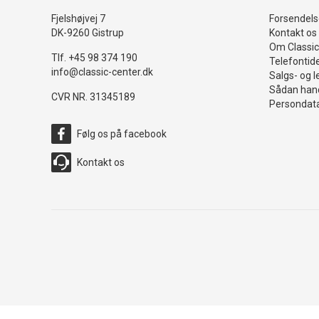
Fjelshøjvej 7
Forsendelse
DK-9260 Gistrup
Kontakt os
Om Classic
Tlf. +45 98 374 190
Telefontid
info@classic-center.dk
Salgs- og l
Sådan hand
CVR NR. 31345189
Persondata
Følg os på facebook
Kontakt os