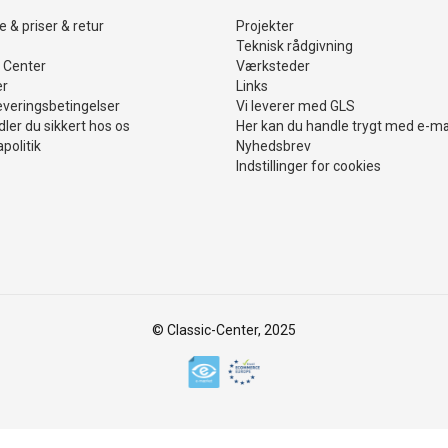
 & priser & retur
Projekter
Teknisk rådgivning
 Center
Værksteder
er
Links
everingsbetingelser
Vi leverer med GLS
ler du sikkert hos os
Her kan du handle trygt med e-m
politik
Nyhedsbrev
Indstillinger for cookies
© Classic-Center, 2025