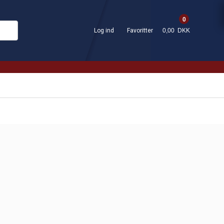
0
Log ind
Favoritter
0,00 DKK