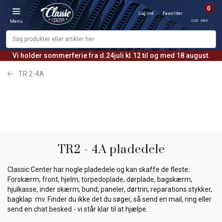
0
Log ind
Favoritter
0,00 DKK
Menu
Vi holder sommerferie fra d.24juli kl.12 til og med 18 august.
TR 2-4A
TR2 - 4A pladedele
Classic Center har nogle pladedele og kan skaffe de fleste:
Forskærm, front, hjelm, torpedoplade, dørplade, bagskærm,
hjulkasse, inder skærm, bund, paneler, dørtrin, reparations stykker,
bagklap mv. Finder du ikke det du søger, så send en mail, ring eller
send en chat besked - vi står klar til at hjælpe.