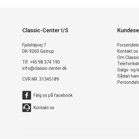
Classic-Center I/S
Kundese
Fjelshøjvej 7
Forsendelse
DK-9260 Gistrup
Kontakt os
Om Classic
Tlf. +45 98 374 190
Telefontid
info@classic-center.dk
Salgs- og l
Sådan hand
CVR NR. 31345189
Persondata
Følg os på facebook
Kontakt os