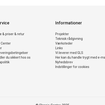
rvice
Informationer
 & priser & retur
Projekter
Teknisk rådgivning
 Center
Værksteder
er
Links
everingsbetingelser
Vi leverer med GLS
ler du sikkert hos os
Her kan du handle trygt med e-m
politik
Nyhedsbrev
Indstillinger for cookies