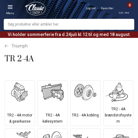
0
Log ind
Favoritter
0,00 DKK
Menu
Vi holder sommerferie fra d.24juli kl.12 til og med 18 august.
Triumph
TR 2-4A
TR2 - 4A
TR2 - 4A motor
TR2 - 4A
TR2 - 4A kobling
brændstofsyste
& gearkasse
kølesystem
m