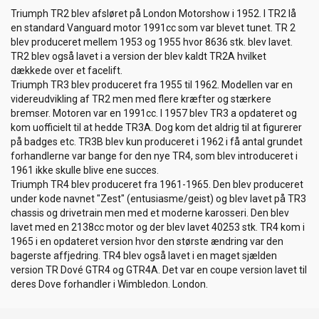
Triumph TR2 blev afsløret på London Motorshow i 1952. I TR2 lå
en standard Vanguard motor 1991cc som var blevet tunet. TR 2
blev produceret mellem 1953 og 1955 hvor 8636 stk. blev lavet.
TR2 blev også lavet i a version der blev kaldt TR2A hvilket
dækkede over et facelift.
Triumph TR3 blev produceret fra 1955 til 1962. Modellen var en
videreudvikling af TR2 men med flere kræfter og stærkere
bremser. Motoren var en 1991cc. I 1957 blev TR3 a opdateret og
kom uofficielt til at hedde TR3A. Dog kom det aldrig til at figurerer
på badges etc. TR3B blev kun produceret i 1962 i få antal grundet
forhandlerne var bange for den nye TR4, som blev introduceret i
1961 ikke skulle blive ene succes.
Triumph TR4 blev produceret fra 1961-1965. Den blev produceret
under kode navnet "Zest" (entusiasme/geist) og blev lavet på TR3
chassis og drivetrain men med et moderne karosseri. Den blev
lavet med en 2138cc motor og der blev lavet 40253 stk. TR4 kom i
1965 i en opdateret version hvor den største ændring var den
bagerste affjedring. TR4 blev også lavet i en maget sjælden
version TR Dové GTR4 og GTR4A. Det var en coupe version lavet til
deres Dove forhandler i Wimbledon. London.