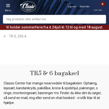
0
Log ind
Favoritter
0,00 DKK
Menu
Vi holder sommerferie fra d.24juli kl.12 til og med 18 august.
TR 5, 250-6
TR5 & 6 bagaksel
Classic Center har mange reservedele til bagakslen: Ophæng,
lejesæt, kandankryds, pakdåse, krone & spidshjul, pakninger, o
ringe, monteringssæt, bøsninger mv. Finder du ikke det du søger,
så send en mail, ring eller send en chat besked - vi står klar til at
hjælpe.